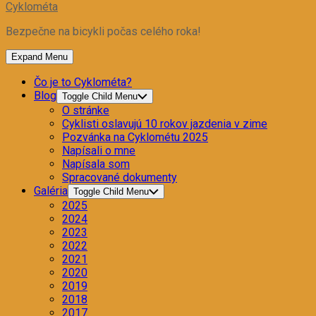
Cyklométa
Bezpečne na bicykli počas celého roka!
Expand Menu
Čo je to Cyklométa?
Blog
Toggle Child Menu
O stránke
Cyklisti oslavujú 10 rokov jazdenia v zime
Pozvánka na Cyklométu 2025
Napísali o mne
Napísala som
Spracované dokumenty
Galéria
Toggle Child Menu
2025
2024
2023
2022
2021
2020
2019
2018
2017